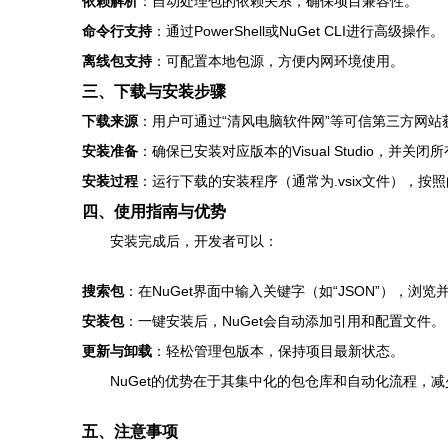
依赖解析
：自动处理包的依赖关系，确保项目兼容性。
命令行支持
：通过PowerShell或NuGet CLI进行高级操作。
离线包支持
：可配置本地包源，方便内网环境使用。
三、下载与安装步骤
下载来源
：用户可通过“清风电脑软件网”等可信第三方网站获取安
安装准备
：确保已安装对应版本的Visual Studio，并关闭
安装过程
：运行下载的安装程序（通常为.vsix文件），按
四、使用指南与优势
安装完成后，开发者可以：
搜索包
：在NuGet界面中输入关键字（如“JSON”），浏
安装包
：一键安装后，NuGet会自动添加引用和配置文件。
更新与卸载
：轻松管理包版本，保持项目最新状态。
NuGet的优势在于其集中化的包仓库和自动化流程，
五、注意事项